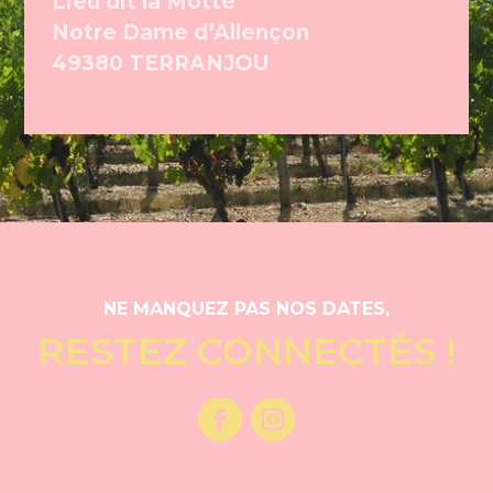
Lieu dit la Motte
Notre Dame d’Allençon
49380 TERRANJOU
NE MANQUEZ PAS NOS DATES,
RESTEZ CONNECTÉS !