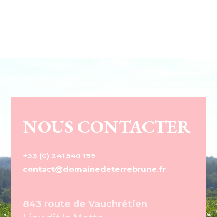
NOUS CONTACTER
+33 (0) 241 540 199
contact@domainedeterrebrune.fr
843 route de Vauchrétien