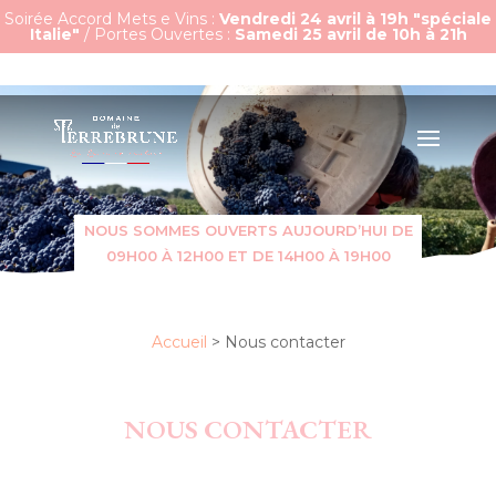
Soirée Accord Mets e Vins :
Vendredi 24 avril à 19h "spéciale
Italie"
/ Portes Ouvertes :
Samedi 25 avril de 10h à 21h
NOUS SOMMES OUVERTS AUJOURD’HUI DE
09H00 À 12H00 ET DE 14H00 À 19H00
Accueil
>
Nous contacter
NOUS CONTACTER