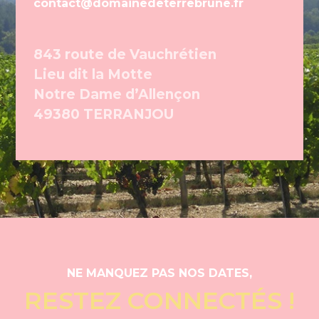
contact@domainedeterrebrune.fr
843 route de Vauchrétien
Lieu dit la Motte
Notre Dame d’Allençon
49380 TERRANJOU
NE MANQUEZ PAS NOS DATES,
RESTEZ CONNECTÉS !