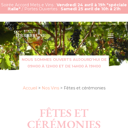
Soirée Accord Mets e Vins :
Vendredi 24 avril à 19h "spéciale
Italie"
/ Portes Ouvertes :
Samedi 25 avril de 10h à 21h
NOUS SOMMES OUVERTS AUJOURD’HUI DE
09H00 À 12H00 ET DE 14H00 À 19H00
Accueil
>
Nos Vins
>
Fêtes et cérémonies
FÊTES ET
CÉRÉMONIES