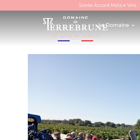
Soirée Accord Mets e Vins :
Le Domaine