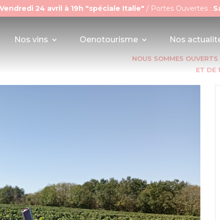
Vendredi 24 avril à 19h "spéciale Italie"
/ Portes Ouvertes :
S
Nos vins
Oenotourisme
Nos actualit
NOUS SOMMES OUVERTS A
ET DE 