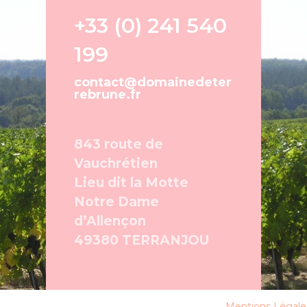
+33 (0) 241 540
199
contact@domainedeter
rebrune.fr
843 route de
Vauchrétien
Lieu dit la Motte
Notre Dame
d’Allençon
49380 TERRANJOU
Mentions Légale