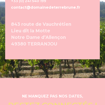
+33 (0) 241 540 199
contact@domainedeterrebrune.fr
843 route de Vauchrétien
Lieu dit la Motte
Notre Dame d’Allençon
49380 TERRANJOU
NE MANQUEZ PAS NOS DATES,