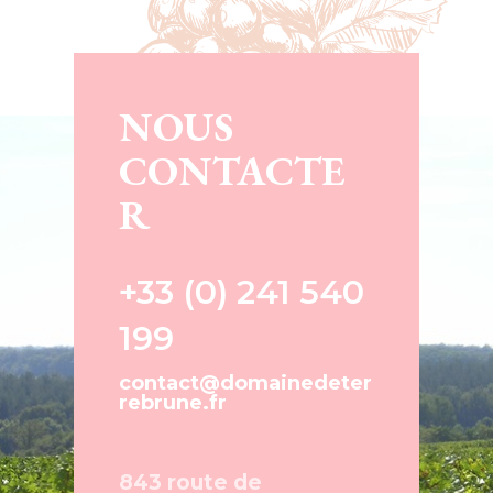
NOUS
CONTACTE
R
+33 (0) 241 540
199
contact@domainedeter
rebrune.fr
843 route de