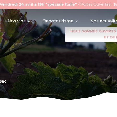
Vendredi 24 avril à 19h "spéciale Italie"
/ Portes Ouvertes :
S
Nos vins
Oenotourisme
Nos actualit
NOUS SOMMES OUVERTS A
ET DE 
ssac