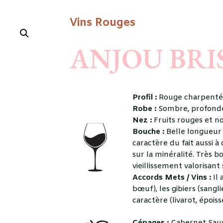
Vins Rouges
ANJOU BRI
Profil :
Rouge charpent
Robe :
Sombre, profonde
Nez :
Fruits rouges et no
Bouche :
Belle longueur 
caractère du fait aussi à
sur la minéralité. Très 
vieillissement valorisant
Accords Mets / Vins :
Il 
bœuf), les gibiers (sangl
caractère (livarot, époi