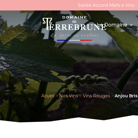
Soirée Accord Mets e Vins :
Le Domaine
Acueil
>
Nos Vins
>
Vins Rouges
>
Anjou Bri