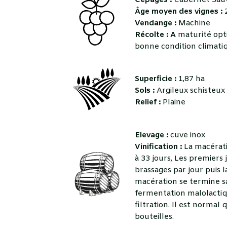
Cépages :
Cabernet Sau
Âge moyen des vignes :
2
Vendange :
Machine
Récolte : A
maturité opt
bonne condition climati
Superficie :
1,87 ha
Sols :
Argileux schisteux
Relief :
Plaine
Elevage :
cuve inox
Vinification :
La macérat
à 33 jours, Les premiers 
brassages par jour puis 
macération se termine sa
fermentation malolactiqu
filtration. Il est normal
bouteilles.