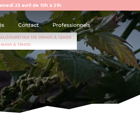
amedi 25 avril de 10h à 21h
és
Contact
Professionnels
UJOURD’HUI DE 09H00 À 12H00
14H00 À 19H00